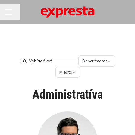
KARIÉRNA PONUKA
Zdieľať stránku
Departments
Departments
Search
Miesta
Miesta
Administratíva