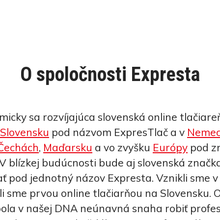
O spoločnosti Expresta
cky sa rozvíjajúca slovenská online tlačiareň
Slovensku
pod názvom ExpresTlač a v
Nemec
Čechách
,
Maďarsku
a vo zvyšku
Európy
pod z
V blízkej budúcnosti bude aj slovenská značk
ť pod jednotný názov Expresta. Vznikli sme v
i sme prvou online tlačiarňou na Slovensku. 
bola v našej DNA neúnavná snaha robiť profe