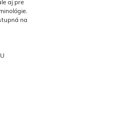
le aj pre
minológie.
ostupná na
EU