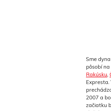
Sme dynami
pôsobí na
Rakúsku
,
Expresta. 
prechádza
2007 a bol
začiatku 