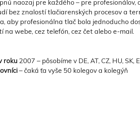
pnú naozaj pre každého – pre profesionálov, a
dí bez znalostí tlačiarenských procesov a ter
a, aby profesionálna tlač bola jednoducho d
tí na webe, cez telefón, cez čet alebo e-mail.
v roku
2007 – pôsobíme v DE, AT, CZ, HU, SK, 
ovníci
– čaká ťa vyše 50 kolegov a kolegýň