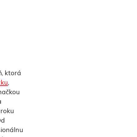
, ktorá
ku
,
načkou
a
 roku
Od
sionálnu