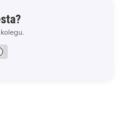
esta?
kolegu.
Prihlásiť sa