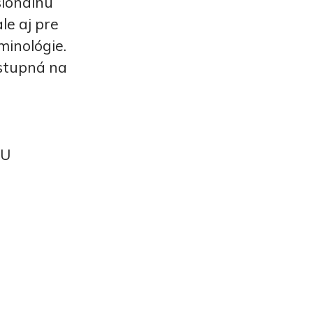
sionálnu
le aj pre
minológie.
ostupná na
EU