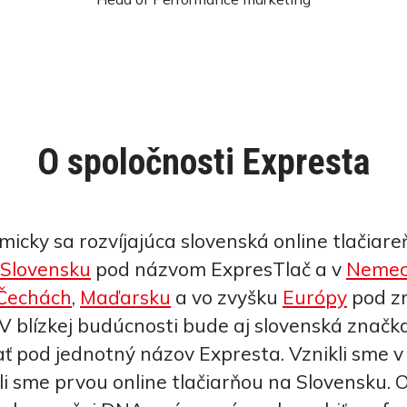
O spoločnosti Expresta
cky sa rozvíjajúca slovenská online tlačiareň
Slovensku
pod názvom ExpresTlač a v
Nemec
Čechách
,
Maďarsku
a vo zvyšku
Európy
pod z
V blízkej budúcnosti bude aj slovenská značk
ť pod jednotný názov Expresta. Vznikli sme v
i sme prvou online tlačiarňou na Slovensku. 