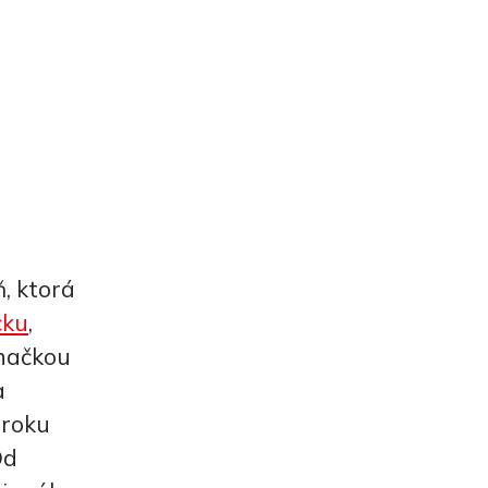
, ktorá
ku
,
načkou
a
 roku
Od