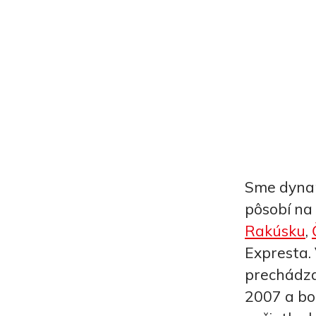
Sme dynami
pôsobí na
Rakúsku
,
Expresta. 
prechádza
2007 a bol