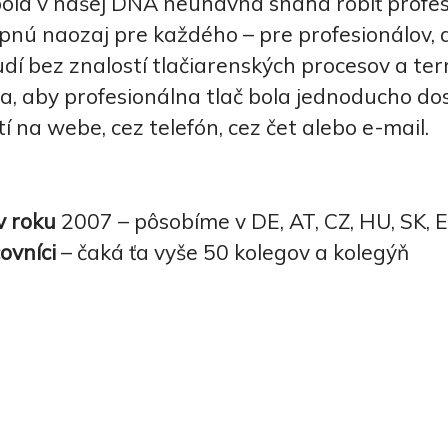
bola v našej DNA neúnavná snaha robiť profe
pnú naozaj pre každého – pre profesionálov, a
dí bez znalostí tlačiarenských procesov a ter
a, aby profesionálna tlač bola jednoducho d
tí na webe, cez telefón, cez čet alebo e-mail.
v roku
2007 – pôsobíme v DE, AT, CZ, HU, SK, 
ovníci
– čaká ťa vyše 50 kolegov a kolegýň