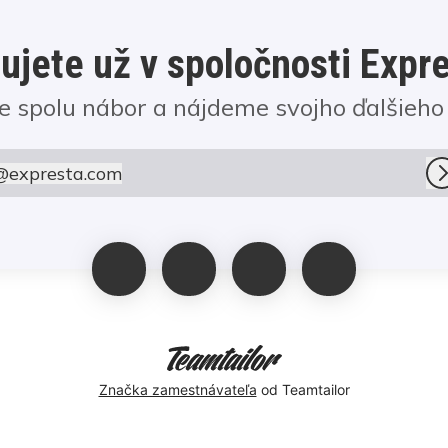
ujete už v spoločnosti Expr
 spolu nábor a nájdeme svojho ďalšieho 
@
expresta.com
expresta.com
Značka zamestnávateľa
od Teamtailor