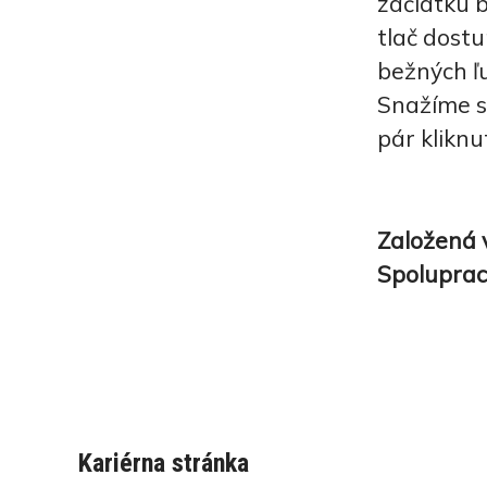
začiatku 
tlač dostu
bežných ľu
Snažíme s
pár kliknu
Založená 
Spoluprac
Kariérna stránka