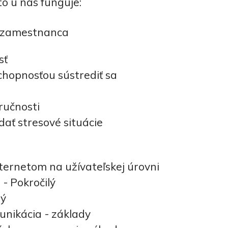
to u nás funguje:
 zamestnanca
sť
chopnosťou sústrediť sa
ručnosti
dať stresové situácie
nternetom na užívateľskej úrovni
- Pokročilý
lý
nikácia - základy