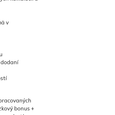
mä v
ou
j dodaní
stí
spracovaných
zkový bonus +