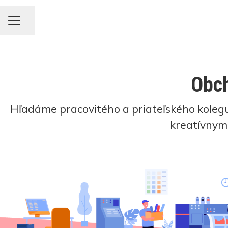
KARIÉRNA PONUKA
Zdieľať stránku
Obch
Hľadáme pracovitého a priateľského kolegu/
kreatívnym 