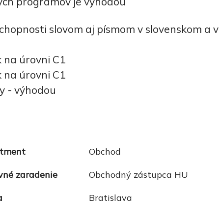
kých programov je výhodou
hopnosti slovom aj písmom v slovenskom a v
 na úrovni C1
k na úrovni C1
ky - výhodou
tment
Obchod
vné zaradenie
Obchodný zástupca HU
a
Bratislava