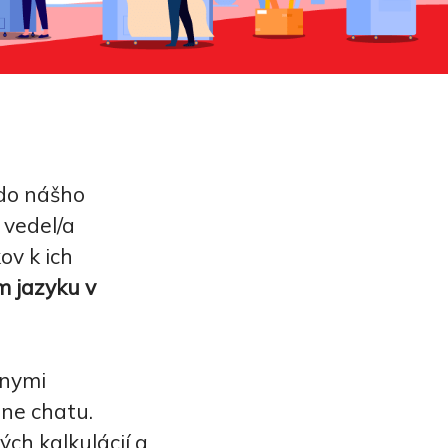
 do nášho
 vedel/a
ov k ich
m jazyku v
lnymi
ine chatu.
ch kalkulácií a