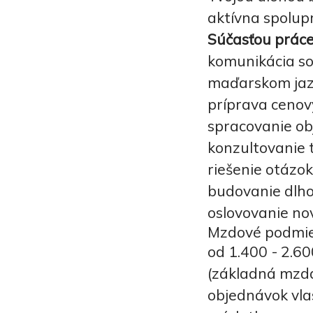
aktívna spolupr
Súčasťou práce
komunikácia so
maďarskom ja
príprava cenov
spracovanie ob
konzultovanie t
riešenie otázok
budovanie dlho
oslovovanie no
Mzdové podmie
od 1.400 - 2.6
(základná mzda
objednávok vla