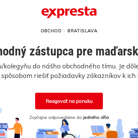
OBCHOD
·
BRATISLAVA
odný zástupca pre maďarsk
kolegyňu do nášho obchodného tímu. Je dôlež
spôsobom riešiť požiadavky zákazníkov k ich 
Reagovať na ponuku
Zvyčajne odpovedáme do
jedného dňa