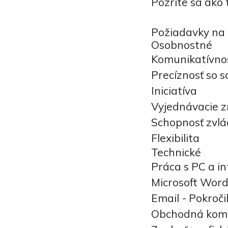
Pozrite sa ako 
Požiadavky na
Osobnostné
Komunikatívno
Precíznosť so s
Iniciatíva
Vyjednávacie z
Schopnosť zvlá
Flexibilita
Technické
Práca s PC a i
Microsoft Word 
Email - Pokroči
Obchodná komu