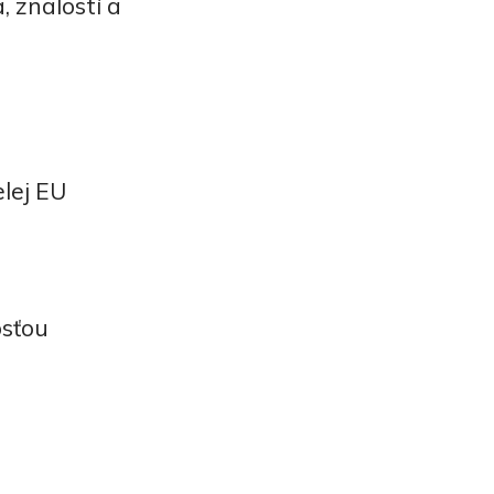
, znalostí a
lej EU
osťou