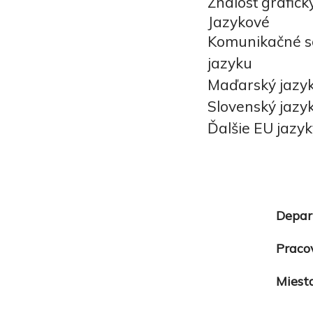
Znalosť grafic
Jazykové
Komunikačné sc
jazyku
Maďarský jazyk
Slovenský jazy
Ďalšie EU jazy
Depar
Praco
Miest