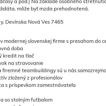
dčasy a pod.) Na základe osobného stretnutia
didáta, môže byť mzda prehodnotená.
y, Devínska Nová Ves 7465
 v modernej slovenskej firme s presahom do ce
covná doba
kredit na tlač
vok na stravovanie
 firemné teambuildingy sú u nás samozrejm
ktív zložený z profesionálov
ta s príspevkom zamestnávateľa
a so stolným futbalom