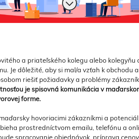
itého a priateľského kolegu alebo kolegyňu
. Je dôležité, aby si mal/a vzťah k obchodu a
sobom riešiť požiadavky a problémy zákazník
tnosťou je spisovná komunikácia v maďarsko
vorovej forme.
maďarsky hovoriacimi zákazníkmi a potenciá
bieha prostredníctvom emailu, telefónu a onl
bude spracovanie objednávok, príprava cenový