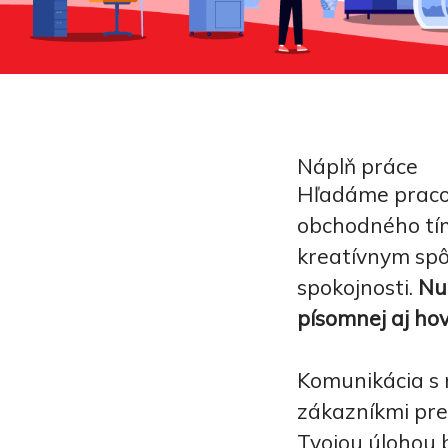
Náplň práce
Hľadáme pracov
obchodného tímu
kreatívnym spô
spokojnosti.
Nu
písomnej aj ho
Komunikácia s 
zákazníkmi pre
Tvojou úlohou 