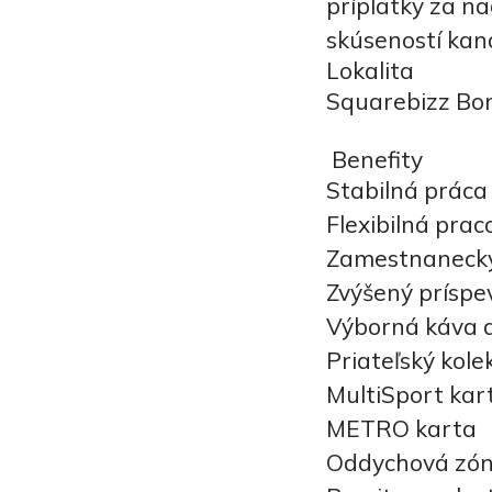
príplatky za na
skúseností kan
Lokalita
Squarebizz Bor
Benefity
Stabilná práca
Flexibilná pra
Zamestnanecký 
Zvýšený príspe
Výborná káva a
Priateľský kole
MultiSport kar
METRO karta
Oddychová zón